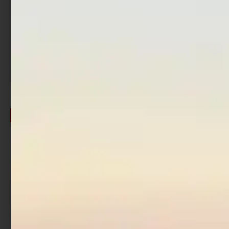
Rod Stand Meiho BM-
Rod Stand Meiho Light
230N Black/Red
BM-250 Black
€
32,00
€
27,20
€
39,90
€
33,92
Cashback
Cashback
€
2,72
€
4,07
-20%
-20%
Esaurito
Rod Stand Meiho Light
Rod Stand Meiho Light
BM-250 Blue/Black
BM-250 Orange/Black
€
52,00
€
41,60
€
52,00
€
41,60