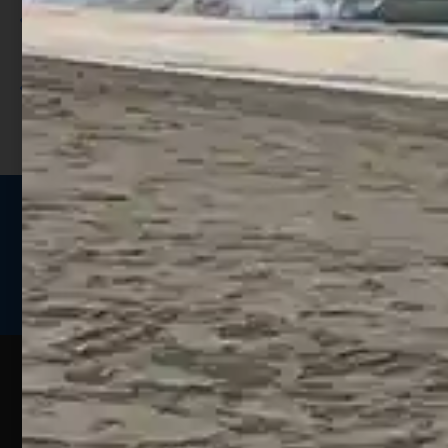
Utilizza i punti per ricevere uno
sconto;
I punti sono indicati nella pagina
prodotto;
Seguici sui social
Web
Esperienze
Assistenza
Contatti
Pesca
Clienti
Assistenza
Guide
Un portale
Ecommerce
sulla
Chi