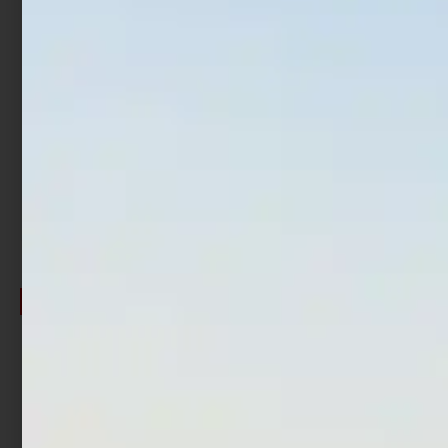
Rod Stand Lite Meiho
Rod Stand Meiho BM-
BM-300L Red Red/Black
230N Black/Blue
€
43,00
€
36,55
€
32,00
€
27,20
Cashback
Cashback
€
4,39
€
2,72
-15%
-15%