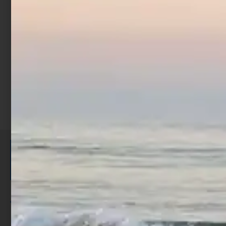
Cashback
Cashback
-
€
8,32
1
2
ISCRIVITI E RICEVI 3,50€ DI
SCONTO >
Per ogni acquisto accumuli ulteriori
punti;