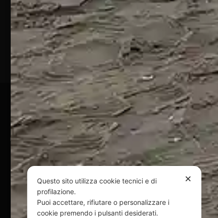
Silvi
Marina
(TE)
P.Iva
01828920676
Pagamenti Sicuri
@ Copyright 2024 Webpesca è un brand Intent di Federico
Andrenacci P.Iva 01917920678
Via G. Galilei n. 2 – 64018 Tortoreto TE | REA TE-168019 |
Mail:
info@webpesca.it
| Pec:
federicoandrenacci@pec.it
✕
Questo sito utilizza cookie tecnici e di
profilazione.
Questo sito è protetto da Google reCAPTCHA
Puoi accettare, rifiutare o personalizzare i
v3,
Privacy Policy
e
Terms of Service
di Google.
cookie premendo i pulsanti desiderati.