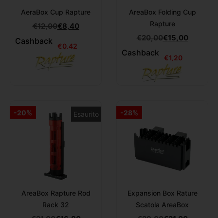
AeraBox Cup Rapture
AreaBox Folding Cup
Rapture
€
12,00
€
8,40
€
20,00
€
15,00
Cashback
€
0,42
Cashback
€
1,20
-20%
-28%
Esaurito
AreaBox Rapture Rod
Expansion Box Rature
Rack 32
Scatola AreaBox