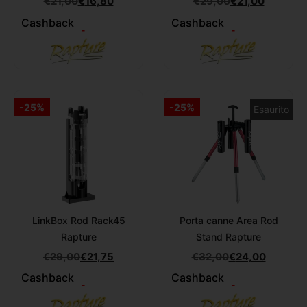
€
21,00
€
16,80
€
29,00
€
21,00
Cashback
Cashback
-
-
-25%
-25%
Esaurito
LinkBox Rod Rack45
Porta canne Area Rod
Rapture
Stand Rapture
€
29,00
€
21,75
€
32,00
€
24,00
Cashback
Cashback
-
-