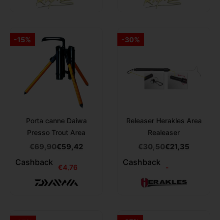
-15%
-30%
Porta canne Daiwa
Releaser Herakles Area
Presso Trout Area
Realeaser
€
69,90
€
59,42
€
30,50
€
21,35
Cashback
Cashback
€
4,76
-