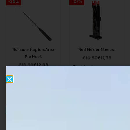
-27%
-25%
Releaser RaptureArea
Rod Holder Nomura
Pro Hook
€
16,50
€
11,99
€
16,90
€
12,68
Cashback
-
Cashback
-
-15%
-15%