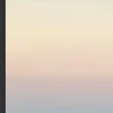
Borsa Porta Piombi o
Accessori XTR
€
16,90
Aggiungi al carrello