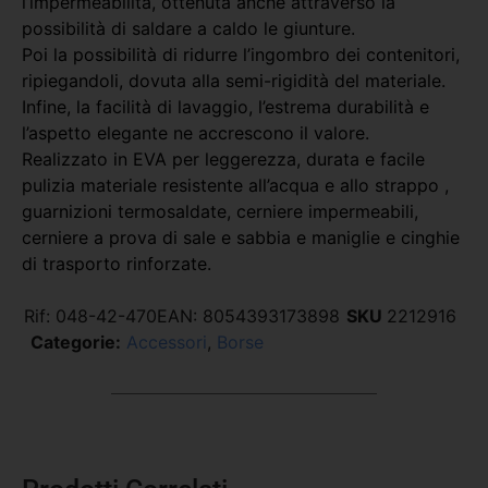
l’impermeabilità, ottenuta anche attraverso la
possibilità di saldare a caldo le giunture.
Poi la possibilità di ridurre l’ingombro dei contenitori,
ripiegandoli, dovuta alla semi-rigidità del materiale.
Infine, la facilità di lavaggio, l’estrema durabilità e
l’aspetto elegante ne accrescono il valore.
Realizzato in EVA per leggerezza, durata e facile
pulizia materiale resistente all’acqua e allo strappo ,
guarnizioni termosaldate, cerniere impermeabili,
cerniere a prova di sale e sabbia e maniglie e cinghie
di trasporto rinforzate.
Rif:
048-42-470
EAN:
8054393173898
SKU
2212916
Categorie:
Accessori
,
Borse