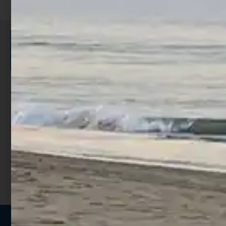
ISCRIVITI E RICEVI 3,50€ DI
SCONTO >
Per ogni acquisto accumuli ulteriori
punti;
Utilizza i punti per ricevere uno
sconto;
I punti sono indicati nella pagina
prodotto;