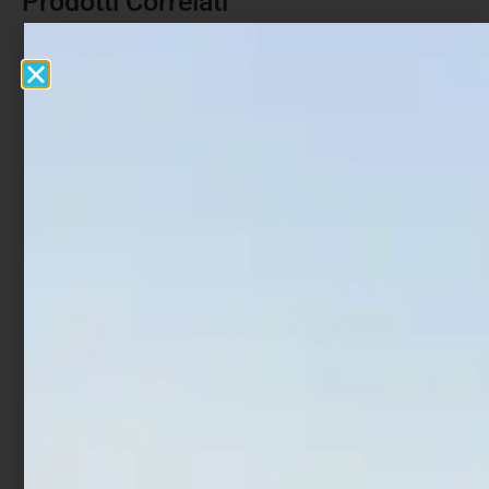
Prodotti Correlati
Scatola con Ruzzole in
Precision Catapult
Eva – Eva Spools e Box
€
16,90
€
17,90
-
€
10,90
€
21,90
-
Scegli
Scegli