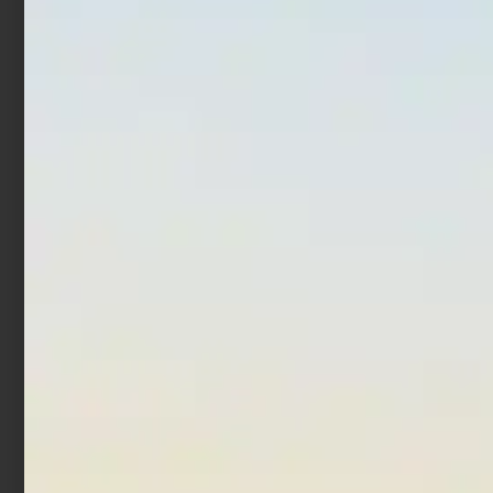
Slamatore Trabucco
Rig Storage Box –
Ruzzole con contanitore
€
1,90
€
7,90
Scegli
Aggiungi al carrello