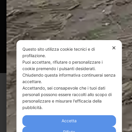
@ Copyright 2024 Webpesca è un brand Intent di Federico
Andrenacci P.Iva 01917920678
Via G. Galilei n. 2 – 64018 Tortoreto TE | REA TE-168019 |
Mail:
info@webpesca.it
| Pec:
federicoandrenacci@pec.it
✕
Questo sito utilizza cookie tecnici e di
Questo sito è protetto da Google reCAPTCHA
profilazione.
v3,
Privacy Policy
e
Terms of Service
di Google.
Puoi accettare, rifiutare o personalizzare i
cookie premendo i pulsanti desiderati.
Chiudendo questa informativa continuerai senza
accettare.
Accettando, sei consapevole che i tuoi dati
personali possono essere raccolti allo scopo di
personalizzare e misurare l'efficacia della
pubblicità.
Accetta
Rifiuta