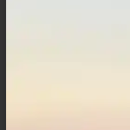
Trabucco GNT Bait Boxes
Trabucco XTR
€
2,90
€
3,90
€
23,90
-
Scegli
Aggiungi al carrello
Borsa Trabucco Eva
White Tackle Organizer