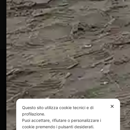
Silvi
Marina
(TE)
P.Iva
01828920676
Pagamenti Sicuri
@ Copyright 2024 Webpesca è un brand Intent di Federico
Andrenacci P.Iva 01917920678
Via G. Galilei n. 2 – 64018 Tortoreto TE | REA TE-168019 |
Mail:
info@webpesca.it
| Pec:
federicoandrenacci@pec.it
✕
Questo sito utilizza cookie tecnici e di
profilazione.
Questo sito è protetto da Google reCAPTCHA
Puoi accettare, rifiutare o personalizzare i
v3,
Privacy Policy
e
Terms of Service
di Google.
cookie premendo i pulsanti desiderati.