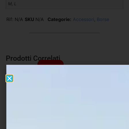
M, L
Rif:
N/A
SKU
N/A
Categorie:
Accessori
,
Borse
Prodotti Correlati
In offerta!
Secchio per esche Sele 1
Scatola con Ruzzole in
Lt
Eva – Eva Spools e Box