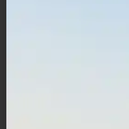
€
2,59
€
2,07
€
10,90
€
21,90
-
Aggiungi al carrello
Scegli
Scatola per Esche
Borsa Porta Mulinello