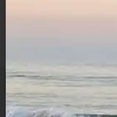
€
35,90
Aggiungi al carrello
ISCRIVITI E RICEVI 3,50€ DI
SCONTO >
Per ogni acquisto accumuli ulteriori
punti;