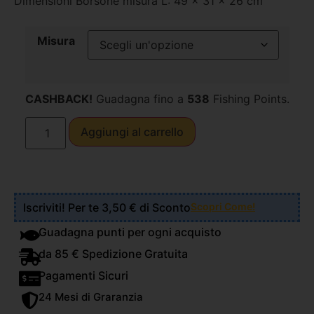
Dimensioni Borsone misura L: 49 x 31 x 26 cm
Misura
CASHBACK!
Guadagna fino a
538
Fishing Points.
Aggiungi al carrello
Iscriviti! Per te 3,50 € di Sconto
Scopri Come!
Guadagna punti per ogni acquisto
da 85 € Spedizione Gratuita
Pagamenti Sicuri
24 Mesi di Graranzia