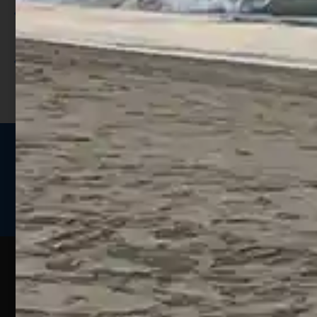
Utilizza i punti per ricevere uno
sconto;
I punti sono indicati nella pagina
prodotto;
Seguici sui social
Web
Esperienze
Assistenza
Contatti
Pesca
Clienti
Assistenza
Guide
Un portale
Ecommerce
sulla
Chi