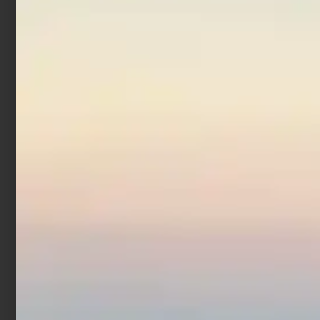
Borsa Porta Piombi o
Accessori XTR
€
16,90
Aggiungi al carrello