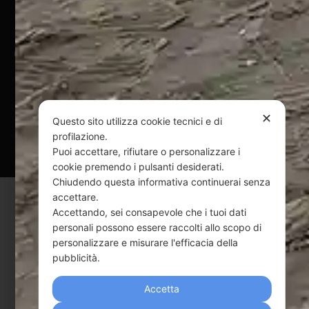
@ Copyright 2024 Webpesca è un brand Intent di Federico
Andrenacci P.Iva 01917920678
Via G. Galilei n. 2 – 64018 Tortoreto TE | REA TE-168019 |
Mail:
info@webpesca.it
| Pec:
federicoandrenacci@pec.it
✕
Questo sito utilizza cookie tecnici e di
Questo sito è protetto da Google reCAPTCHA
profilazione.
v3,
Privacy Policy
e
Terms of Service
di Google.
Puoi accettare, rifiutare o personalizzare i
cookie premendo i pulsanti desiderati.
Chiudendo questa informativa continuerai senza
accettare.
Accettando, sei consapevole che i tuoi dati
personali possono essere raccolti allo scopo di
personalizzare e misurare l'efficacia della
pubblicità.
Accetta