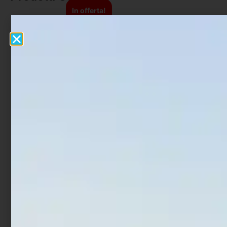
In offerta!
Impastatore Trabucco
Aghi Innesco Surfcasting
GNT X-Connectt con
Ottone
cerchio XL
€
3,90
€
37,50
€
30,00
Aggiungi al carrello
Aggiungi al carrello