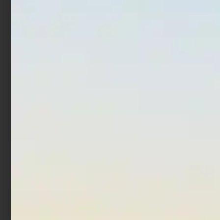
Rig Storage Wallet 6 da
Scatola per Esche
70Ø
Trabucco GNT Bait Boxes
€
12,90
€
2,90
€
3,90
-
Aggiungi al carrello
Scegli