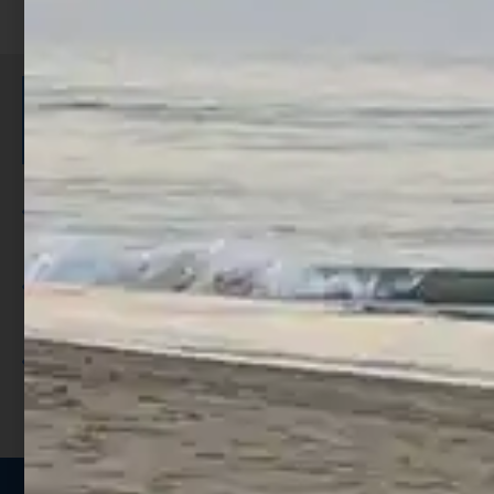
ISCRIVITI E RICEVI 3,50€ DI
SCONTO >
Per ogni acquisto accumuli ulteriori
punti;
Utilizza i punti per ricevere uno
sconto;
I punti sono indicati nella pagina
prodotto;