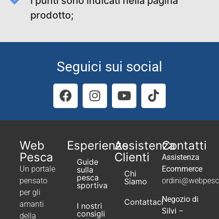
I punti sono indicati nella pagina
prodotto;
Seguici sui social
Web
Esperienze
Assistenza
Contatti
Pesca
Clienti
Assistenza
Guide
Un portale
Ecommerce
sulla
Chi
pesca
pensato
ordini@webpesca
Siamo
sportiva
per gli
Negozio di
Contattaci
amanti
I nostri
Silvi –
consigli
della