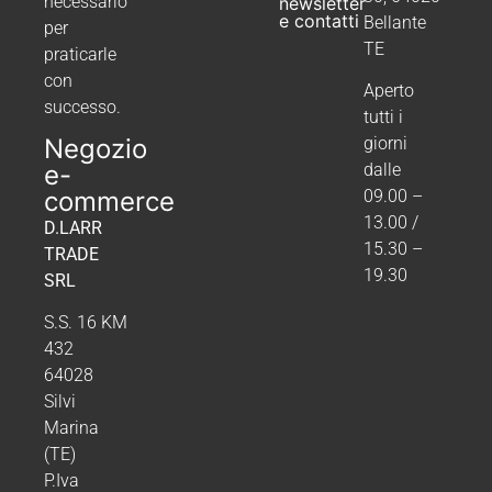
necessario
newsletter
e contatti
Bellante
per
TE
praticarle
con
Aperto
successo.
tutti i
Negozio
giorni
e-
dalle
commerce
09.00 –
13.00 /
D.LARR
15.30 –
TRADE
19.30
SRL
S.S. 16 KM
432
64028
Silvi
Marina
(TE)
P.Iva