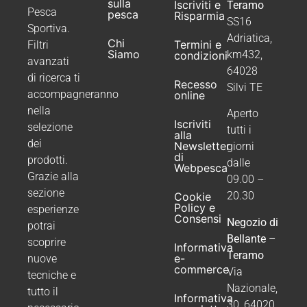
sulla
Iscriviti e
Teramo
Pesca
pesca
Risparmia
SS16
Sportiva.
Adriatica,
Chi
Termini e
Filtri
Siamo
km432,
condizioni
avanzati
64028
di ricerca ti
Recesso
Silvi TE
accompagneranno
online
nella
Aperto
Iscriviti
selezione
tutti i
alla
dei
Newsletter
giorni
di
prodotti.
dalle
Webpesca
Grazie alla
09.00 –
sezione
20.30
Cookie
Policy e
esperienze
Consensi
Negozio di
potrai
Bellante –
scoprire
Informativa
Teramo
e-
nuove
commerce
Via
tecniche e
Nazionale,
tutto il
Informativa
30, 64020