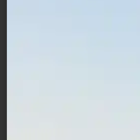
Secchio per esche Sele 1
XPS Maggot Net Box
Lt
Square
€
2,59
€
2,07
€
11,90
€
17,90
-
Aggiungi al carrello
Scegli