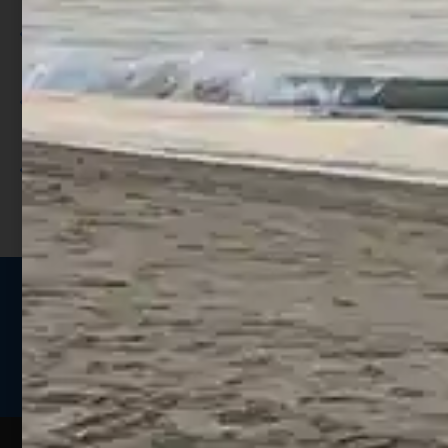
Per ogni acquisto accumuli ulteriori
punti;
Utilizza i punti per ricevere uno
sconto;
I punti sono indicati nella pagina
prodotto;
Seguici sui social