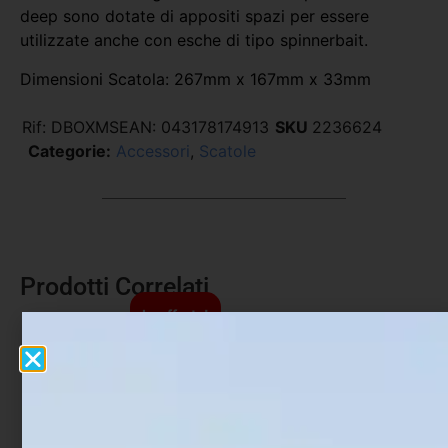
deep sono dotate di appositi spazi per essere
utilizzate anche con esche di tipo spinnerbait.
Dimensioni Scatola: 267mm x 167mm x 33mm
Rif:
DBOXMS
EAN:
043178174913
SKU
2236624
Categorie:
Accessori
,
Scatole
Prodotti Correlati
In offerta!