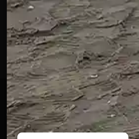
S.S. 16 KM
432
64028
Silvi
Marina
(TE)
P.Iva
01828920676
Pagamenti Sicuri
@ Copyright 2024 Webpesca è un brand Intent di Federico
Andrenacci P.Iva 01917920678
Via G. Galilei n. 2 – 64018 Tortoreto TE | REA TE-168019 |
Mail:
info@webpesca.it
| Pec:
federicoandrenacci@pec.it