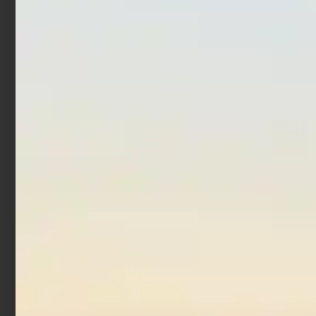
Rig Storage Wallet 6 da
Surf Pop Up Stick
70Ø
€
3,90
€
12,90
Scegli
Aggiungi al carrello