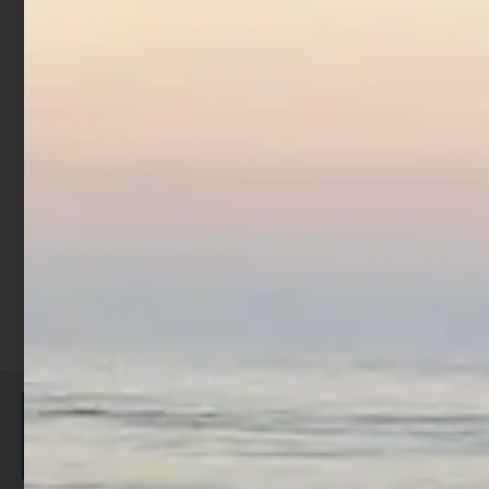
Borsa Porta Mulinello
Trabucco XTR
€
23,90
Aggiungi al carrello
ISCRIVITI E RICEVI 3,50€ DI
SCONTO >