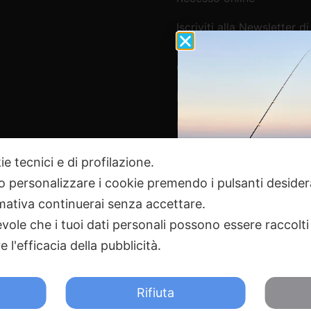
Iscriviti alla Newsletter di
Webpesca
Cookie Policy e Consensi
Informativa e-commerce
Informativa newsletter e 
ie tecnici e di profilazione.
 o personalizzare i cookie premendo i pulsanti desider
Pagamenti Sicuri
ativa continuerai senza accettare.
ole che i tuoi dati personali possono essere raccolti 
 l'efficacia della pubblicità.
2024 Webpesca è un brand Intent di Federico Andrenacci P.Iv
18 Tortoreto TE | REA TE-168019 | Mail:
info@webpesca.it
| Pec:
f
Rifiuta
otetto da Google reCAPTCHA v3,
Privacy Policy
e
Terms of 