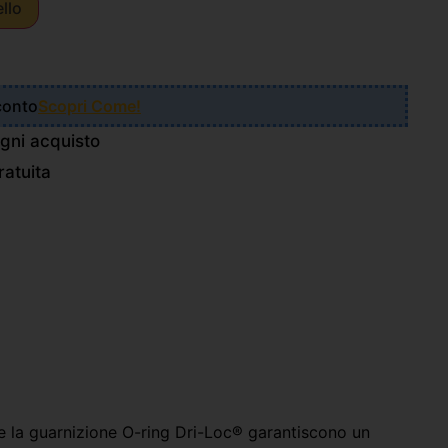
ello
Sconto
Scopri Come!
gni acquisto
atuita
e la guarnizione O-ring Dri-Loc® garantiscono un