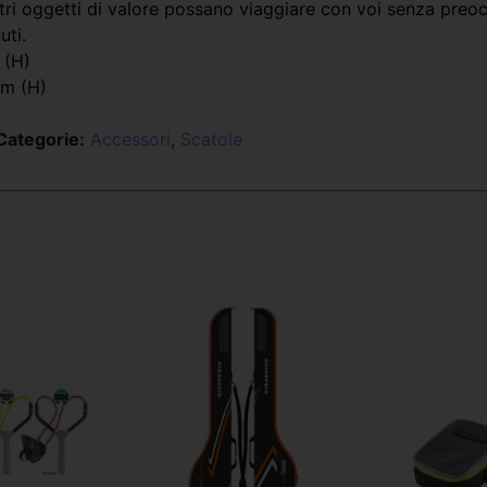
ri oggetti di valore possano viaggiare con voi senza preocc
uti.
 (H)
cm (H)
Categorie:
Accessori
,
Scatole