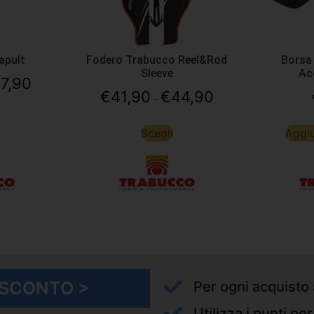
apult
Fodero Trabucco Reel&Rod
Borsa
Sleeve
Ac
17,90
€
41,90
€
44,90
-
Scegli
Aggiu
I SCONTO >
Per ogni acquisto 
Utilizza i punti pe