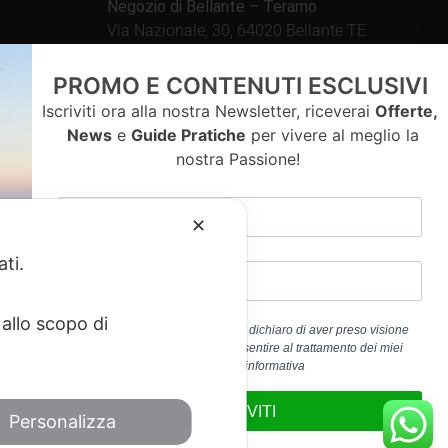
Negozio di Bellante – Teramo
Via Nazionale, 30, 64020 Bellante TE
Aperto tutti i giorni dalle
PROMO E CONTENUTI ESCLUSIVI
09.00 – 13.00 / 15.30 – 19.30
Iscriviti ora alla nostra Newsletter, riceverai
Offerte,
News
e
Guide Pratiche
per vivere al meglio la
nostra Passione!
contatti
✕
ati.
allo scopo di
Cliccando sul pulsante “ISCRIVITI” dichiaro di aver preso visione
dell’
Informativa Privacy
e di acconsentire al trattamento dei miei
a 01917920678
dati personali per la finalità b) dell’informativa
edericoandrenacci@pec.it
ISCRIVITI
Personalizza
Service
di Google.