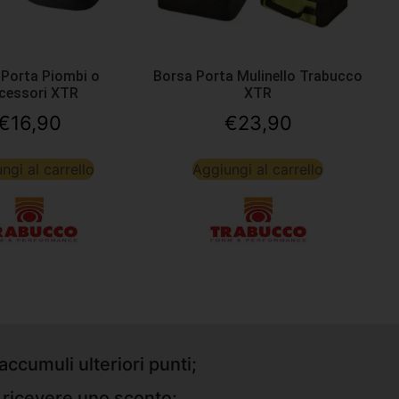
 Porta Piombi o
Borsa Porta Mulinello Trabucco
cessori XTR
XTR
€
16,90
€
23,90
ngi al carrello
Aggiungi al carrello
accumuli ulteriori punti;
r ricevere uno sconto;