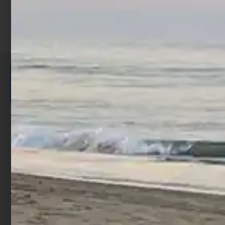
ISCRIVITI E RICEVI 3,50€ DI
SCONTO >
Per ogni acquisto accumuli ulteriori
punti;
Utilizza i punti per ricevere uno
sconto;
I punti sono indicati nella pagina
prodotto;