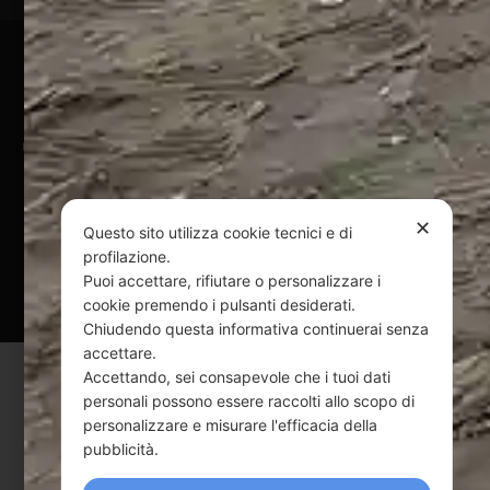
Pagamenti Sicuri
@ Copyright 2024 Webpesca è un brand Intent di Federico
Andrenacci P.Iva 01917920678
Via G. Galilei n. 2 – 64018 Tortoreto TE | REA TE-168019 |
Mail:
info@webpesca.it
| Pec:
federicoandrenacci@pec.it
✕
Questo sito utilizza cookie tecnici e di
profilazione.
Questo sito è protetto da Google reCAPTCHA
Puoi accettare, rifiutare o personalizzare i
v3,
Privacy Policy
e
Terms of Service
di Google.
cookie premendo i pulsanti desiderati.
Chiudendo questa informativa continuerai senza
accettare.
Accettando, sei consapevole che i tuoi dati
personali possono essere raccolti allo scopo di
personalizzare e misurare l'efficacia della
pubblicità.