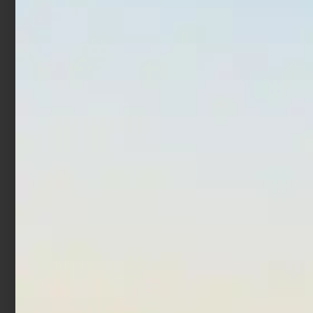
Monofilo Trabucco XPS
Fluorocarbon Trabucco
Taper Line Surf 250 mt
Ultra Strong FC-403 50
mt
€
17,90
€
18,90
-
€
12,90
€
19,90
-
Scegli
Scegli