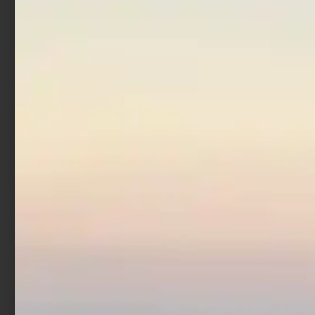
Fluorocarbon Trabucco
XPS Super Soft 25 mt
€
4,90
€
5,90
-
Scegli