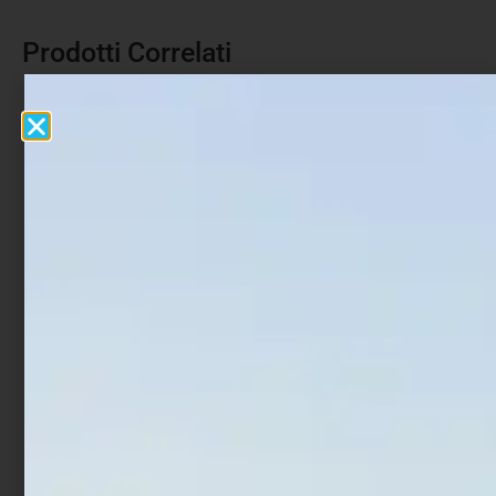
Prodotti Correlati
Monofilo Colmic NX80
Monofilo Colmic Astor
Steel Resistance 300 mt
NX-50 200mt
€
10,00
€
17,00
€
5,40
€
10,20
-
-
Scegli
Scegli