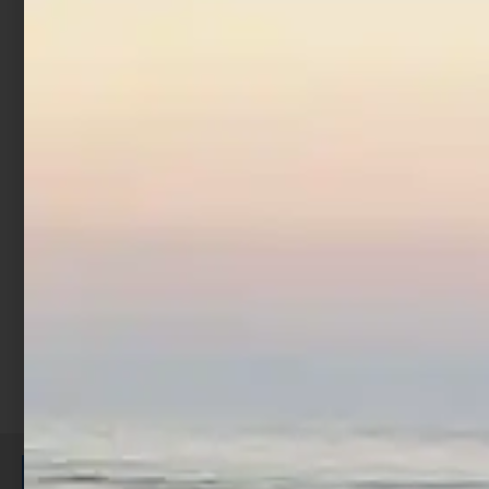
Borsa Trabucco Eva
White Tackle Organizer
€
35,90
Aggiungi al carrello
ISCRIVITI E RICEVI 3,50€ DI