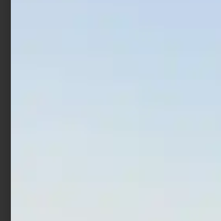
XPS Maggot Net Box
Rig Storage Wallet 6 da
Square
70Ø
€
11,90
€
17,90
€
12,90
-
Scegli
Aggiungi al carrello