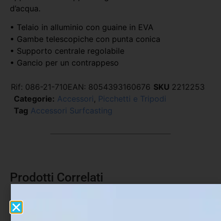
d’acqua.
• Telaio in alluminio con guaine in EVA
• Gambe telescopiche con punta conica
• Supporto centrale regolabile
• Gancio per un contrappeso
Rif:
086-21-710
EAN:
8054393160676
SKU
2212253
Categorie:
Accessori
,
Picchetti e Tripodi
Tag
Accessori Surfcasting
Prodotti Correlati