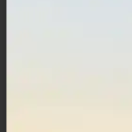
Scatola per Esche
Rig Storage Box –
Trabucco GNT Bait Boxes
Ruzzole con contanitore
€
2,90
€
3,90
€
7,90
-
Scegli
Aggiungi al carrello