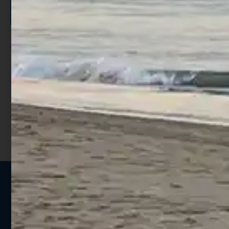
SCONTO >
Per ogni acquisto accumuli ulteriori
punti;
Utilizza i punti per ricevere uno
sconto;
I punti sono indicati nella pagina
prodotto;
Seguici sui social