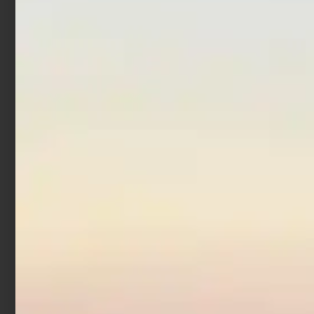
Scegli
Scegli
Secchiello Trabucco XTR
acqua
€
17,90