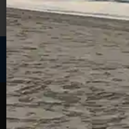
sconto;
I punti sono indicati nella pagina
prodotto;
Seguici sui social
Web
Esperienze
Assistenza
Contatti
Pesca
Clienti
Assistenza
Guide
Un portale
Ecommerce
sulla
Chi
pesca
pensato
ordini@webpesca
Siamo
sportiva
per gli
Negozio di