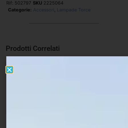
Rif:
502797
SKU
2225064
Categorie:
Accessori
,
Lampade Torce
Prodotti Correlati
Scatola con Ruzzole in
Borsa Trabucco Hardcase
Eva – Eva Spools e Box
€
44,90
€
10,90
€
21,90