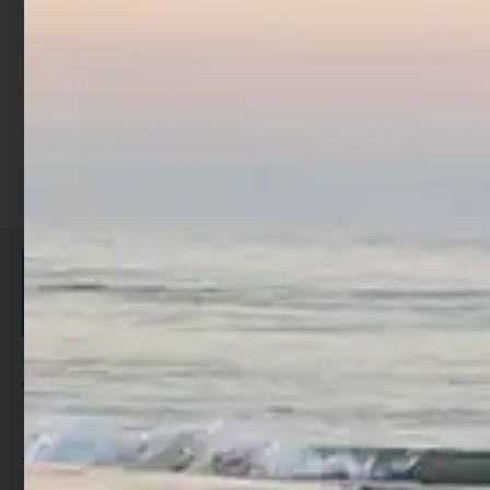
Aggiungi al carrello
ISCRIVITI E RICEVI 3,50€ DI
SCONTO >
Per ogni acquisto accumuli ulteriori
punti;
Utilizza i punti per ricevere uno