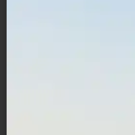
-
Scegli
Scegli
Precision Catapult
Scatola per Esche
Trabucco GNT Bait Boxes
€
16,90
€
17,90
-
€
2,90
€
3,90
-