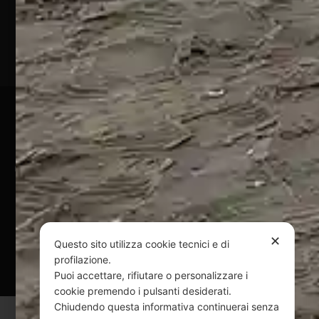
(TE)
P.Iva
01828920676
Pagamenti Sicuri
@ Copyright 2024 Webpesca è un brand Intent di Federico
Andrenacci P.Iva 01917920678
Via G. Galilei n. 2 – 64018 Tortoreto TE | REA TE-168019 |
Mail:
info@webpesca.it
| Pec:
federicoandrenacci@pec.it
✕
Questo sito utilizza cookie tecnici e di
Questo sito è protetto da Google reCAPTCHA
profilazione.
v3,
Privacy Policy
e
Terms of Service
di Google.
Puoi accettare, rifiutare o personalizzare i
cookie premendo i pulsanti desiderati.
Chiudendo questa informativa continuerai senza