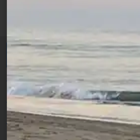
ISCRIVITI E RICEVI 3,50€ DI
SCONTO >
Per ogni acquisto accumuli ulteriori
punti;
Utilizza i punti per ricevere uno
sconto;
I punti sono indicati nella pagina
prodotto;