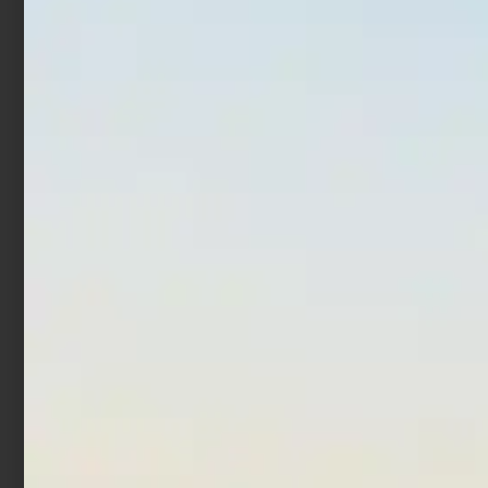
Rig Storage Wallet 16 da
Aghi Innesco Surfcasting
45Ø
Acciaio
€
10,90
€
3,90
€
4,90
-
Aggiungi al carrello
Scegli