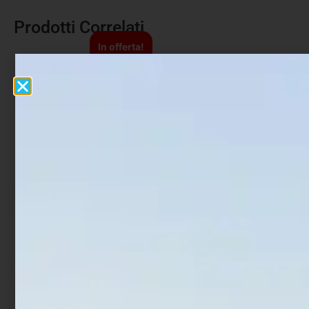
Prodotti Correlati
In offerta!
Impastatore Trabucco
XPS Maggot Net Box
GNT X-Connectt con
Square
cerchio XL
€
11,90
€
17,90
-
€
37,50
€
30,00
Scegli
Aggiungi al carrello