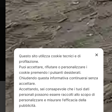
Pagamenti Sicuri
@ Copyright 2024 Webpesca è un brand Intent di Federico
Andrenacci P.Iva 01917920678
Via G. Galilei n. 2 – 64018 Tortoreto TE | REA TE-168019 |
Mail:
info@webpesca.it
| Pec:
federicoandrenacci@pec.it
✕
Questo sito utilizza cookie tecnici e di
profilazione.
Questo sito è protetto da Google reCAPTCHA
Puoi accettare, rifiutare o personalizzare i
v3,
Privacy Policy
e
Terms of Service
di Google.
cookie premendo i pulsanti desiderati.
Chiudendo questa informativa continuerai senza
accettare.
Accettando, sei consapevole che i tuoi dati
personali possono essere raccolti allo scopo di
personalizzare e misurare l'efficacia della
pubblicità.