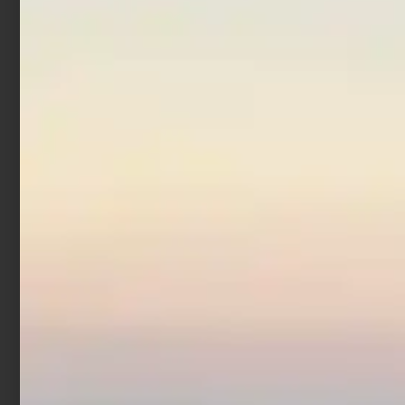
Borsa Trabucco Eva
White Tackle Organizer
Pro
€
97,90
Aggiungi al carrello